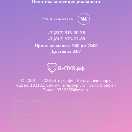
Политика конфиденциальности
Мы в соц. сетях:
+7 (812) 313-20-38
+7 (812) 973-22-88
Прием заказов
с 9:00 до 23:00
Доставка 24/7
© 2008 — 2026
«В-пух.рф» - Воздушные шары
Адрес:
192102, Санкт-Петербург, ул. Самойловой 7
E-mail:
9732288@mail.ru
Вся представленная на сайте информация о продукции
(параметры, характеристики, цветовые сочетания, а также
стоимость), носит только информационный характер и ни
при каких условиях не является публичной офертой,
определяемой положениями пункта 2 статьи 437 ГК РФ.
Указанные на сайте цены - рекомендованные и могут
отличаться от действительных цен. Все данные,