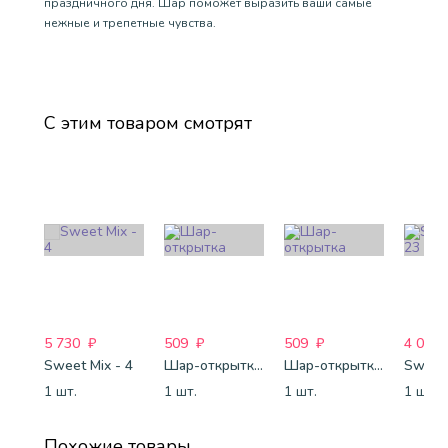
праздничного дня. Шар поможет выразить ваши самые
нежные и трепетные чувства.
С этим товаром смотрят
5 730
₽
509
₽
509
₽
4 088
Sweet Mix - 4
Шар-открытка "Сердце" (45 см) - 2
Шар-открытка "Звезда" (45 см) - 1
Sweet 
1 шт.
1 шт.
1 шт.
1 шт.
Похожие товары