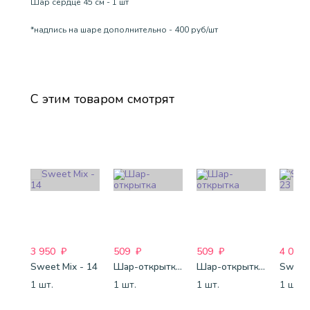
Шар сердце 45 см - 1 шт
*надпись на шаре дополнительно - 400 руб/шт
С этим товаром смотрят
3 950
₽
509
₽
509
₽
4 088
Sweet Mix - 14
Шар-открытка "Звезда" (45 см) - 1
Шар-открытка "Сердце" (45 см) - 2
Sweet 
1 шт.
1 шт.
1 шт.
1 шт.