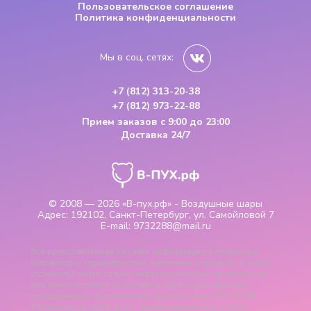
Пользовательское соглашение
Политика конфиденциальности
Мы в соц. сетях:
+7 (812) 313-20-38
+7 (812) 973-22-88
Прием заказов
с 9:00 до 23:00
Доставка 24/7
© 2008 — 2026
«В-пух.рф» - Воздушные шары
Адрес:
192102, Санкт-Петербург, ул. Самойловой 7
E-mail:
9732288@mail.ru
Вся представленная на сайте информация о продукции
(параметры, характеристики, цветовые сочетания, а также
стоимость), носит только информационный характер и ни
при каких условиях не является публичной офертой,
определяемой положениями пункта 2 статьи 437 ГК РФ.
Указанные на сайте цены - рекомендованные и могут