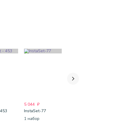
5 044
₽
2 783
₽
8 999
₽
 453
InstaSet-77
Для неё-259
InstaSet - 
1 набор
1 набор
1 шт