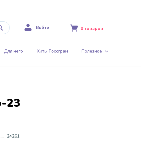
Войти
0
товаров
Для него
Хиты Россграм
Полезное
о-23
24261