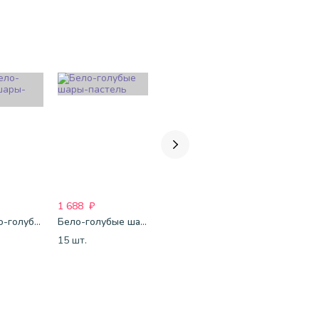
1 688
₽
1 688
₽
1 688
₽
Сине-бело-голубые шары-пастель
Бело-голубые шары-пастель
Бело-розово-голубые шары-пастель
15 шт.
15 шт.
15 шт.