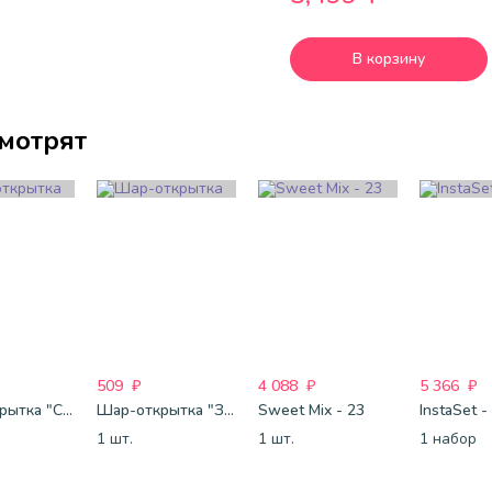
В корзину
смотрят
509
₽
4 088
₽
5 366
₽
Шар-открытка "Сердце" (45 см) - 2
Шар-открытка "Звезда" (45 см) - 1
Sweet Mix - 23
InstaSet -
1 шт.
1 шт.
1 набор