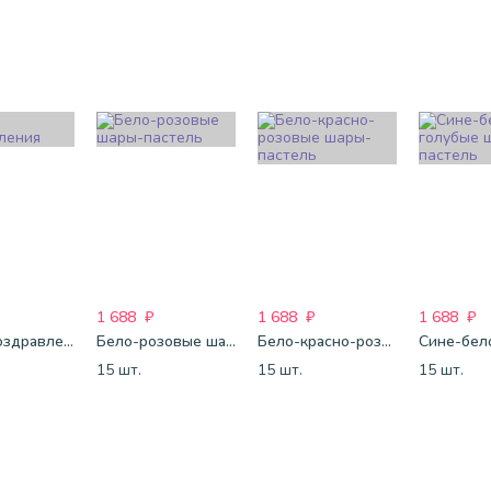
1 688
₽
1 688
₽
1 688
₽
Шары Поздравления
Бело-розовые шары-пастель
Бело-красно-розовые шары-пастель
15 шт.
15 шт.
15 шт.