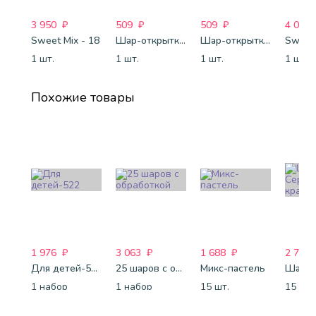
3 950
₽
509
₽
509
₽
4 088
Sweet Mix - 18
Шар-открытка "Звезда" (45 см) - 1
Шар-открытка "Сердце" (45 см) - 2
Sweet 
1 шт.
1 шт.
1 шт.
1 шт.
Похожие товары
1 976
₽
3 063
₽
1 688
₽
2 743
Для детей-522
25 шаров с обработкой
Микс-пастель
1 набор
1 набор
15 шт.
15 шт.