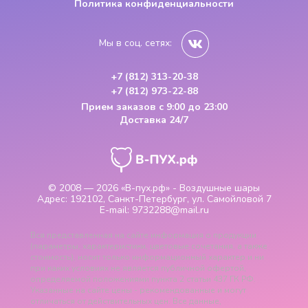
Политика конфиденциальности
Мы в соц. сетях:
+7 (812) 313-20-38
+7 (812) 973-22-88
Прием заказов
с 9:00 до 23:00
Доставка 24/7
© 2008 — 2026
«В-пух.рф» - Воздушные шары
Адрес:
192102, Санкт-Петербург, ул. Самойловой 7
E-mail:
9732288@mail.ru
Вся представленная на сайте информация о продукции
(параметры, характеристики, цветовые сочетания, а также
стоимость), носит только информационный характер и ни
при каких условиях не является публичной офертой,
определяемой положениями пункта 2 статьи 437 ГК РФ.
Указанные на сайте цены - рекомендованные и могут
отличаться от действительных цен. Все данные,