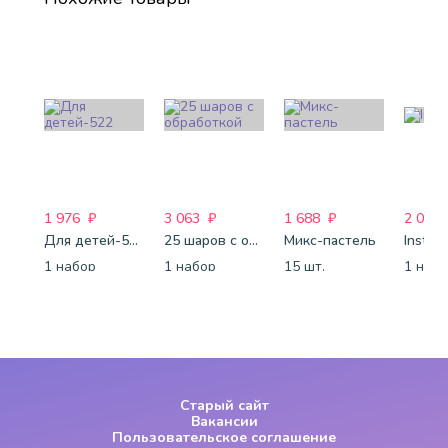
1 976
₽
3 063
₽
1 688
₽
2 015
Для детей-522
25 шаров с обработкой
Микс-пастель
InstaS
1 набор
1 набор
15 шт.
1 наб
Старый сайт
Вакансии
Пользовательское соглашение