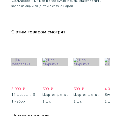
Фольгированный шар в виде бутылки виски станет ярким и
завершающим акцентом в связке шаров.
С этим товаром смотрят
3 990
₽
509
₽
509
₽
4 088
14 февраля-3
Шар-открытка "Звезда" (45 см) - 1
Шар-открытка "Сердце" (45 см) - 2
Sweet 
1 набор
1 шт.
1 шт.
1 шт.
Похожие товары