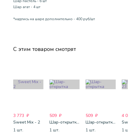
Шар пастель - 6 шт
Шар агат - 4 шт
*надпись на шаре дополнительно - 400 руб/шт
С этим товаром смотрят
3 773
₽
509
₽
509
₽
4 088
Sweet Mix - 2
Шар-открытка "Сердце" (45 см) - 2
Шар-открытка "Звезда" (45 см) - 1
Sweet 
1 шт.
1 шт.
1 шт.
1 шт.