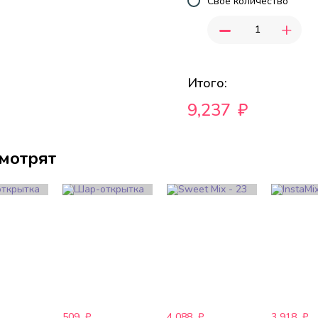
Свое количество
-
+
Итого:
9,237
₽
смотрят
509
₽
4 088
₽
3 918
₽