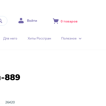
Войти
0
товаров
Для него
Хиты Россграм
Полезное
й-889
26420