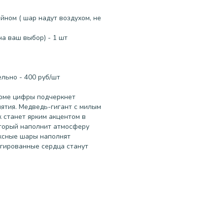
йном ( шар надут воздухом, не
а ваш выбор) - 1 шт
льно - 400 руб/шт
рме цифры подчеркнет
ятия. Медведь-гигант с милым
 станет ярким акцентом в
торый наполнит атмосферу
ксные шары наполнят
ьгированные сердца станут