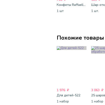
Конфеты Raffaello с цельным миндальным орехом в кокосовой обсыпке 150 г
1 шт
1 шт.
Похожие товары
1 976
₽
3 063
₽
Для детей-522
1 набор
1 набор