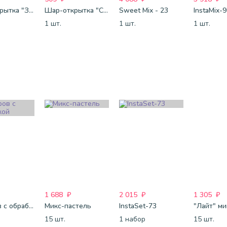
Шар-открытка "Звезда" (45 см) - 1
Шар-открытка "Сердце" (45 см) - 2
Sweet Mix - 23
InstaMix-
1 шт.
1 шт.
1 шт.
1 688
₽
2 015
₽
1 305
₽
25 шаров с обработкой
Микс-пастель
InstaSet-73
15 шт.
1 набор
15 шт.