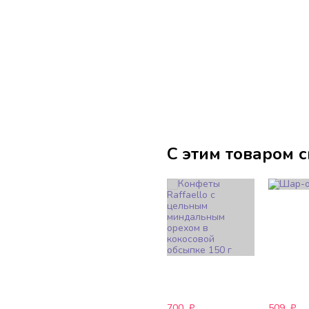
С этим товаром 
700
₽
509
₽