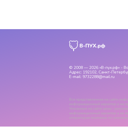
© 2008 — 2026
«В-пух.рф» - 
Адрес:
192102, Санкт-Петербур
E-mail:
9732288@mail.ru
Вся представленная на сайте инфо
информационный характер и ни пр
Указанные на сайте цены - рекомен
информационный характер и не я
операторам компании по указанны