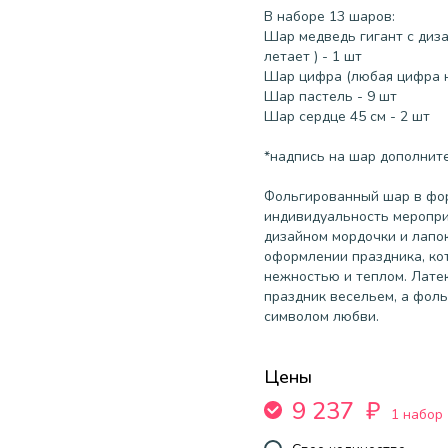
В наборе 13 шаров:
Шар медведь гигант с диза
летает ) - 1 шт
Шар цифра (любая цифра н
Шар пастель - 9 шт
Шар сердце 45 см - 2 шт
*надпись на шар дополните
Фольгированный шар в фо
индивидуальность меропри
дизайном мордочки и лапок
оформлении праздника, ко
нежностью и теплом. Лате
праздник весельем, а фол
символом любви.
Цены
9 237
₽
1 набор