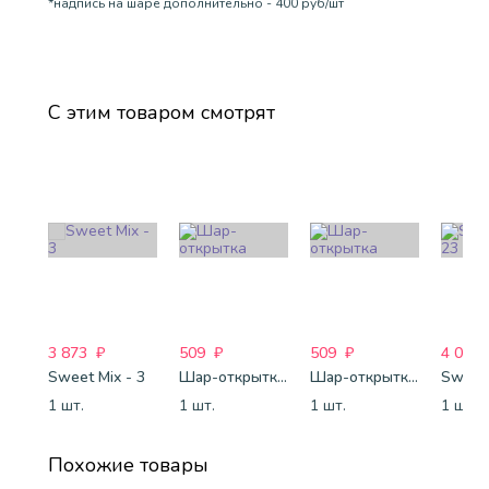
*надпись на шаре дополнительно - 400 руб/шт
С этим товаром смотрят
3 873
₽
509
₽
509
₽
4 088
Sweet Mix - 3
Шар-открытка "Звезда" (45 см) - 1
Шар-открытка "Сердце" (45 см) - 2
Sweet 
1 шт.
1 шт.
1 шт.
1 шт.
Похожие товары