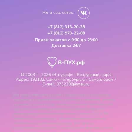
Мы в соц. сетях:
+7 (812) 313-20-38
+7 (812) 973-22-88
Прием заказов
с 9:00 до 23:00
Доставка 24/7
© 2008 — 2026
«В-пух.рф» - Воздушные шары
Адрес:
192102, Санкт-Петербург, ул. Самойловой 7
E-mail:
9732288@mail.ru
Вся представленная на сайте информация о продукции
(параметры, характеристики, цветовые сочетания, а также
стоимость), носит только информационный характер и ни
при каких условиях не является публичной офертой,
определяемой положениями пункта 2 статьи 437 ГК РФ.
Указанные на сайте цены - рекомендованные и могут
отличаться от действительных цен. Все данные,
представленные на сайте, носят сугубо информационный