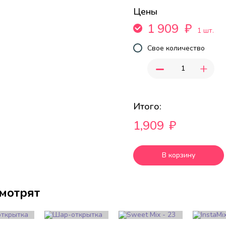
Цены
1 909
₽
1 шт.
Свое количество
-
+
Итого:
1,909
₽
В корзину
смотрят