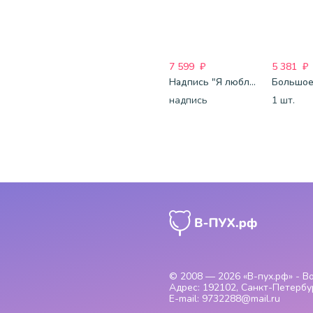
7 599
₽
5 381
₽
Надпись "Я люблю тебя"
надпись
1 шт.
© 2008 — 2026
«В-пух.рф» - 
Адрес:
192102, Санкт-Петербур
E-mail:
9732288@mail.ru