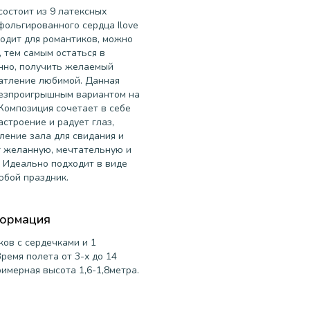
остоит из 9 латексных
фольгированного сердца Ilove
дходит для романтиков, можно
 тем самым остаться в
нно, получить желаемый
чатление любимой. Данная
безпроигрышным вариантом на
Композиция сочетает в себе
строение и радует глаз,
ление зала для свидания и
г желанную, мечтательную и
 Идеально подходит в виде
юбой праздник.
формация
ков с сердечками и 1
ремя полета от 3-х до 14
римерная высота 1,6-1,8метра.