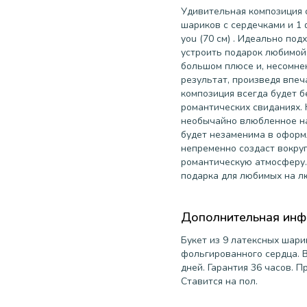
Удивительная композиция с
шариков с cердечками и 1 
you (70 см) . Идеально по
устроить подарок любимой,
большом плюсе и, несомне
результат, произведя впе
композиция всегда будет 
романтических свиданиях. 
необычайно влюбленное на
будет незаменима в оформ
непременно создаст вокру
романтическую атмосферу.
подарка для любимых на л
Дополнительная ин
Букет из 9 латексных шари
фольгированного сердца. В
дней. Гарантия 36 часов. П
Ставится на пол.