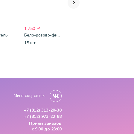
1 750
₽
1 688
₽
1 688
₽
тель
Бело-розово-фиолетово-бордово-золотые шары-металлик
Бело-розово-голубые шары-пастель
15 шт.
15 шт.
15 шт.
Мы в соц. сетях:
+7 (812) 313-20-38
+7 (812) 973-22-88
Прием заказов
с 9:00 до 23:00