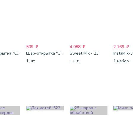
509
₽
4 088
₽
2 169
₽
Шар-открытка "Сердце" (45 см) - 2
Шар-открытка "Звезда" (45 см) - 1
Sweet Mix - 23
InstaMix-
1 шт.
1 шт.
1 набор