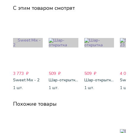
С этим товаром смотрят
3 773
₽
509
₽
509
₽
4 088
Sweet Mix - 2
Шар-открытка "Звезда" (45 см) - 1
Шар-открытка "Сердце" (45 см) - 2
Sweet 
1 шт.
1 шт.
1 шт.
1 шт.
Похожие товары