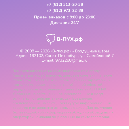
+7 (812) 313-20-38
+7 (812) 973-22-88
Прием заказов
с 9:00 до 23:00
Доставка 24/7
© 2008 — 2026
«В-пух.рф» - Воздушные шары
Адрес:
192102, Санкт-Петербург, ул. Самойловой 7
E-mail:
9732288@mail.ru
Вся представленная на сайте информация о продукции
(параметры, характеристики, цветовые сочетания, а также
стоимость), носит только информационный характер и ни
при каких условиях не является публичной офертой,
определяемой положениями пункта 2 статьи 437 ГК РФ.
Указанные на сайте цены - рекомендованные и могут
отличаться от действительных цен. Все данные,
представленные на сайте, носят сугубо информационный
характер и не являются исчерпывающими. Для получения
более подробной информации необходимо обращаться к
операторам компании по указанным на сайте телефонам.